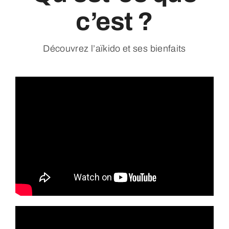
c’est ?
A propos
Découvrez l’aïkido et ses bienfaits
Inscription, horaires, tarifs & dojo
Contact
Nos partenaires
Espace membres