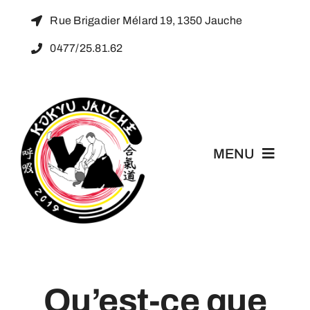
Passer
Rue Brigadier Mélard 19, 1350 Jauche
au
0477/25.81.62
contenu
MENU
Accueil
L’Aïkido
Qu’est-ce que
Kokyu