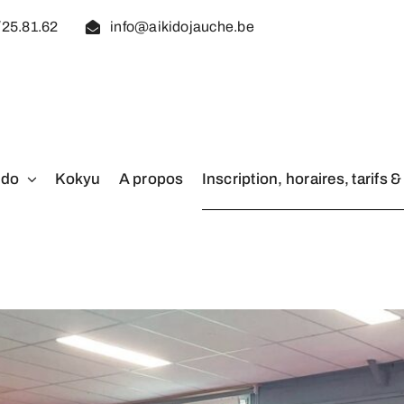
25.81.62
info@aikidojauche.be
ido
Kokyu
A propos
Inscription, horaires, tarifs &