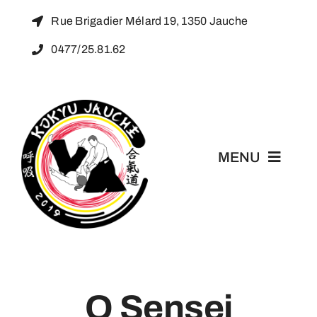
Passer
Rue Brigadier Mélard 19, 1350 Jauche
au
0477/25.81.62
contenu
MENU
Accueil
L’Aïkido
O Sensei
Kokyu