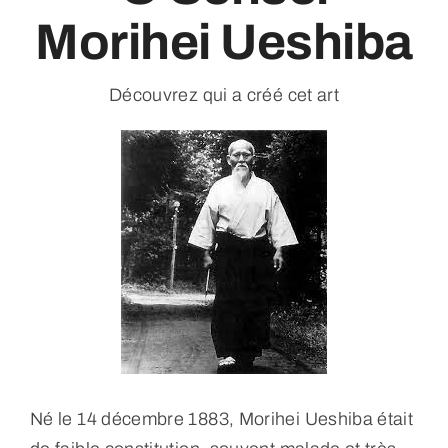
Morihei Ueshiba
A propos
Découvrez qui a créé cet art
Inscription, horaires, tarifs & dojo
Contact
Nos partenaires
Espace membres
Né le 14 décembre 1883, Morihei Ueshiba était