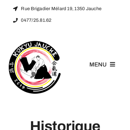
Passer
Rue Brigadier Mélard 19, 1350 Jauche
au
0477/25.81.62
contenu
MENU
Accueil
L’Aïkido
Historique
Kokyu